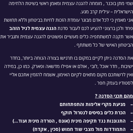
שמי מתן בוכנר , מומחה להגנה עצמית ומאמן ראשי בשיטת הלחימה
הישראלית – עילית קרב מגע.
אני מאמין כי לכל אדם מבוגר עומדת הזכות לחיות בביטחון וללא תחושת
פחד ולכן ברצוני להציע לכם לעבור סדנת
הגנה עצמית לגיל הזהב
אשר תקנה למשתתפיה כלים מעשיים ופשוטים להגנה עצמית ותגביר את
הביטחון האישי של כל משתתף .
את הסדנה ניתן לקיים במקום בו תרגישו בצורה הנוחה ביותר, בחדר
ישיבות , חדר אוכל ,לובי , אולם או אפילו מדשאה ופארק. כמו כן, במידה
ואין לרשותכם מקום מתאים לקיום האימון, אשמח להזמין אתכם אליי
לסטודיו בעמק חפר .
מהם תכני הסדנה ?
– מניעת מקרי אלימות והתפתחותם
– הכרת כלים בסיסים לנטרול תוקף
– התגוננות נגד תקיפה מינית (אונס , הטרדה מינית ועוד…)
– התמודדות מול מצבי שוד חמוש (סכין , אקדח)