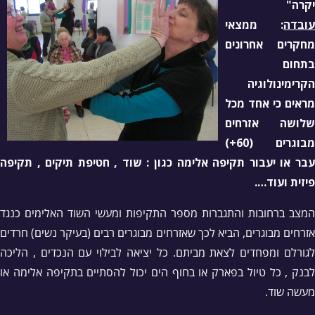
יקרה"
עובדה
: ממצאי
מחקרים אחרונים
בתחום
הקרימינולוגיה
מראים כי אחד מכל
שלושה אזרחים
מבוגרים (60+)
עבר או יעבור תקיפה אלימה כגון : שוד , חטיפת תיקים , תקיפה
פיזית ועוד….
המצב ברחובות והתגברות מספר התקיפות ומעשי השוד האלימים כנגד
אזרחים מבוגרים, הביא לכך שאזרחים מבוגרים רבים (בעיקר נשים) חרדים
לגורלם ומפחדים לצאת מביתם. כל יציאה לבילוי עם הנכדים , הליכה
לבנק , כל טיול בפארק או בחוף הים יכול להסתיים בתקיפה אלימה או
מעשה שוד.