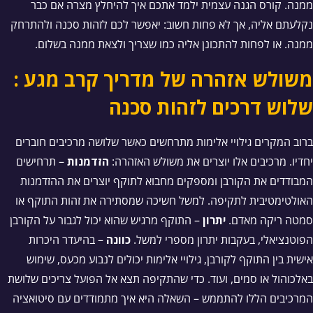
ממנה. קורס הגנה עצמית ילמד אתכם איך להיחלץ מצרה אם כבר
נקלעתם אליה, אך לא פחות חשוב: יאפשר לכם לזהות סכנה ולהתרחק
ממנה. או לפחות להתכונן אליה כמו שצריך ולצאת ממנה בשלום.
משולש אזהרה של מדריך קרב מגע :
שלוש דרכים לזהות סכנה
ברוב המקרים גילויי אלימות מתרחשים כאשר שלושה מרכיבים חוברים
יחדיו. מרכיבים אלו יוצרים את משולש האזהרה:
הזדמנות
– תרחישים
המבודדים את הקורבן ומספקים מחבוא לתוקף יוצרים את ההזדמנות
האולטימטיבית לתקיפה. למשל חשיכה שמסתירה את זהות התוקף או
סמטה ריקה מאדם.
יתרון
– התוקף מרגיש שהוא יכול לגבור על הקורבן
הפוטנציאלי, בעקבות יתרון מספרי למשל.
כוונה
– בהיעדר היכרות
אישית בין התוקף לקורבן, גילויי אלימות יכולים לנבוע מכעס, שימוש
באלכוהול או סמים, ועוד. כדי שהתקיפה תצא אל הפועל צריכים שלושת
המרכיבים הללו להתממש – השאלה היא איך מתמודדים עם סיטואציה