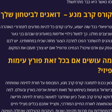
כזו כאשר היא כבר מתרחשת?
קורס קרב מגע – דואגים לביטחון שלך
טריוויאלי ככל שזה ישמע, עלינו קודם כל להיות מודעים לתמרורי האזהרה
שניצבים מולנו. כך למשל גילויי אלימות במועדונים שבהם בני נוער
נוהגים להשתכר הפכו למרבה הצער מחזה שכיח במחוזותינו. יש לכם
עסק עם אדם שיכור? הנמיכו פרופיל ואם יש צורך תעזבו את המקום.
מה עושים אם בכל זאת פורץ עימות
פיזי?
כאן נכנס לתמונה קורס קרב מגע, המבוסס על תורת לחימה שפותחה
בישראל ונמצאת בשימוש של מאות רשויות אכיפה בארץ ובעולם. למה
דווקא קורס קרב מגע? כיוון שמדובר למעשה בתורת לחימה חדישה
שהותאמה לאורח החיים המודרני, ותצייד אתכם בכלים מצילי חיים
להתמודדות עם סכנות תקיפה שונות. בעקבות ההצלחה שנחלה השיטה