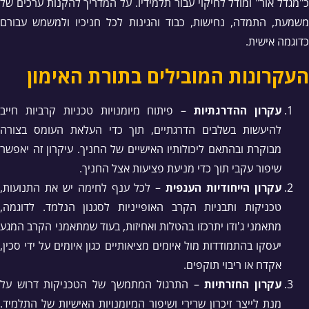
כ"מגדל אור" ומודל לחיקוי עבור תלמידיו. על המדריך להקנות ערכים של
משמעת, התמדה, נחישות, כבוד והגינות לכל חניכיו ולמשמש עבורם
כדוגמה אישית.
העקרונות המובילים בתורת האימון
עקרון ההדרגתיות
– פיתוח מיומנויות טכניות קרביות חייב
להיעשות בשלבים הדרגתיים, תוך כדי העלאת העומס בצורה
מבוקרת ובהתאם ליכולותיו האישיים של החניך. עיקרון זה יאפשר
שיפור עקבי תוך כדי מניעת פציעות אצל החניך.
עקרון הייחודיות הענפית
– לכל ענף לחימה יש את התנועות,
טכניקות ותבניות הקרב האופייניות לסגנון הנלמד. לדוגמה,
מתאמני ג'ודו יתרכזו בהטלות ואחיזות, בעוד שמתאמני הקרב המגע
יעסקו בהתמודדות מול איומים מציאותיים כגון איומים על ידי סכין,
אקדח או ריבוי תוקפים.
עקרון החזרתיות
– התרגול המתמשך של הטכניקות דרוש על
מנת לייצר זיכרון שרירי ושיפור המיומנויות האישיות של התלמיד.