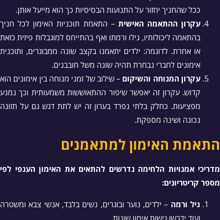
ככל שהחניך יחזור על התנועות הבסיסיות כך הוא מייעל אותן.
עקרון ההתאמה האישית
– התאמת תוכניות האימון לכל חניך
בהתאמה ליכולותיו, גילו ורמתו ואף בהתייחס למוגבלות פיזית כזאת
או אחרת. לדוגמה: ילדים יתאמנו בקצב שונה ממבוגרים, ותוכנית
אימונים לחברי נבחרת תהיה שונה משל חובבנים.
עקרון המנוחה והשיקום
– שילוב של זמני מנוחה בין אימונים הוא
קדוש. עקרון זה יאפשר שיפור ההתאוששות משמעותית וכך נמנע
מפציעות. כחלק בלתי נפרד בערון זה יש לתת דגש גם על תזונה
נכונה ושינה מספקת.
התאמת האימון למתאמנים
מדריכי אמנויות הלחימה נדרשים להתאים את האימון הענפי לפי
מספר קריטריונים:
גיל ורמה
– ילדים, נוער ובוגרים, נשים בלבד, אנשי צבא ומשטרה
ועוד ידרשו גישות אימון שונות.